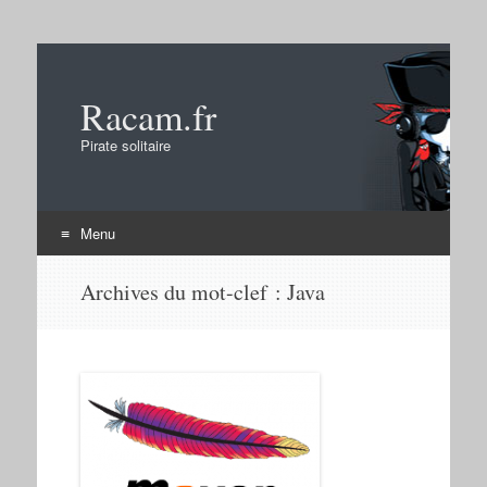
Racam.fr
Pirate solitaire
Menu
Aller
Archives du mot-clef :
Java
au
contenu