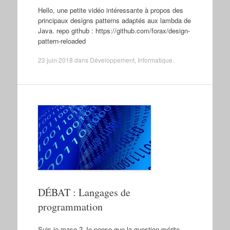
Hello, une petite vidéo intéressante à propos des
principaux designs patterns adaptés aux lambda de
Java. repo github : https://github.com/forax/design-
pattern-reloaded
23 juin 2018
dans
Développement
,
Informatique
.
DÉBAT : Langages de
programmation
Suis-je maso ? Je pense que la question mérite