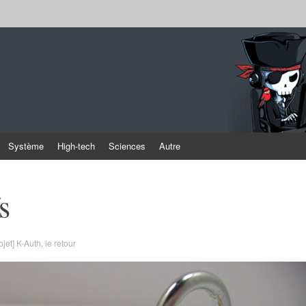
Système
High-tech
Sciences
Autre
s
ojet] K-Auth, le retour