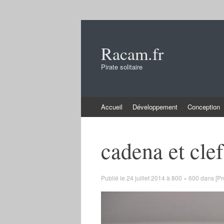
Racam.fr
Pirate solitaire
Aller
Accueil
Développement
Conception
au
contenu
cadena et clef
Publié le
24 juillet 2014
à
800 × 600
dans
[Pr