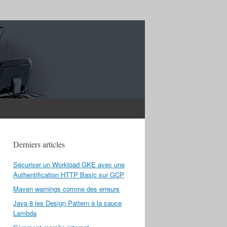
Derniers articles
Sécuriser un Workload GKE avec une
Authentification HTTP Basic sur GCP
Maven warnings comme des erreurs
Java 8 les Design Pattern à la sauce
Lambda