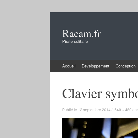
Racam.fr
Pirate solitaire
Aller
Accueil
Développement
Conception
au
contenu
Clavier symb
Publié le
12 septembre 2014
à
640 × 480
da