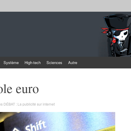
Système
High-tech
Sciences
Autre
ole euro
ns
DÉBAT : La publicité sur internet