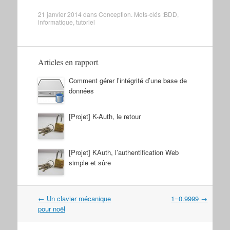
21 janvier 2014
dans
Conception
. Mots-clés :
BDD
,
informatique
,
tutoriel
Articles en rapport
Comment gérer l’intégrité d’une base de
données
[Projet] K-Auth, le retour
[Projet] KAuth, l’authentification Web
simple et sûre
Navigation
←
Un clavier mécanique
1=0.9999
→
dans
pour noël
les
articles