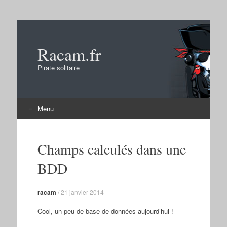
Racam.fr
Pirate solitaire
Menu
Aller
au
Champs calculés dans une
contenu
BDD
racam
/
21 janvier 2014
Cool, un peu de base de données aujourd’hui !